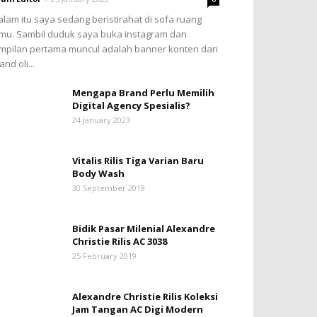
lam itu saya sedang beristirahat di sofa ruang
mu. Sambil duduk saya buka instagram dan
mpilan pertama muncul adalah banner konten dari
and oli...
Mengapa Brand Perlu Memilih
Digital Agency Spesialis?
24 January 2023
Vitalis Rilis Tiga Varian Baru
Body Wash
30 September 2019
Bidik Pasar Milenial Alexandre
Christie Rilis AC 3038
25 February 2019
Alexandre Christie Rilis Koleksi
Jam Tangan AC Digi Modern