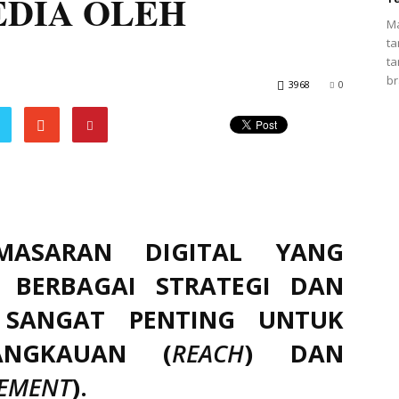
EDIA OLEH
Ma
ta
ta
br
3968
0
ASARAN DIGITAL YANG
 BERBAGAI STRATEGI DAN
 SANGAT PENTING UNTUK
ANGKAUAN (
REACH
) DAN
EMENT
).