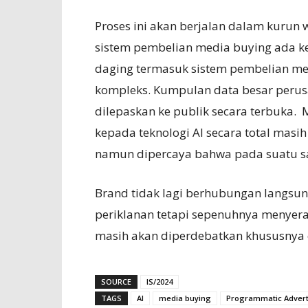
Proses ini akan berjalan dalam kurun 
sistem pembelian media buying ada k
daging termasuk sistem pembelian me
kompleks. Kumpulan data besar perus
dilepaskan ke publik secara terbuka.
kepada teknologi AI secara total mas
namun dipercaya bahwa pada suatu sa
Brand tidak lagi berhubungan langsun
periklanan tetapi sepenuhnya menyerah
masih akan diperdebatkan khususnya o
SOURCE
IS/2024
TAGS
AI
media buying
Programmatic Advert