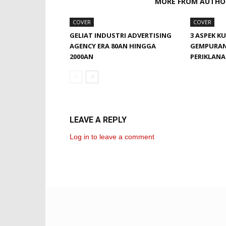
RELATED ARTICLES
MORE FROM AUTHO
COVER
COVER
GELIAT INDUSTRI ADVERTISING
3 ASPEK K
AGENCY ERA 80AN HINGGA
GEMPURAN
2000AN
PERIKLANA
LEAVE A REPLY
Log in to leave a comment