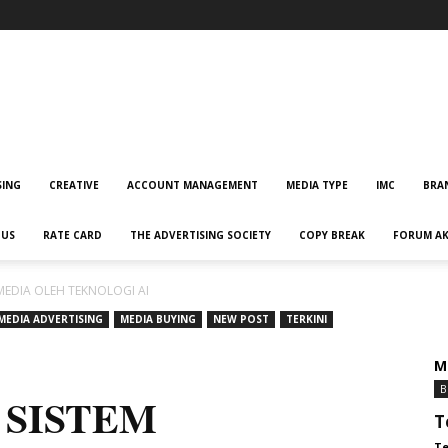
Advertising
SING
CREATIVE
ACCOUNT MANAGEMENT
MEDIA TYPE
IMC
BRA
 US
RATE CARD
THE ADVERTISING SOCIETY
COPY BREAK
FORUM AK
MEDIA OLEH TEKNOLOGI AI
MEDIA ADVERTISING
MEDIA BUYING
NEW POST
TERKINI
M
B
 SISTEM
T
Te