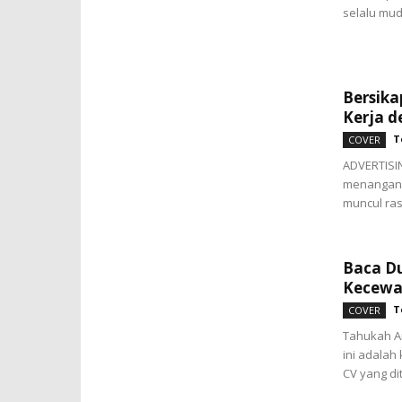
selalu mud
Bersika
Kerja d
T
COVER
ADVERTISIN
menangani 
muncul rasa 
Baca Du
Kecew
T
COVER
Tahukah An
ini adala
CV yang di