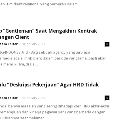
ah. Tim client relations yang berperan dalam...
p “Gentleman” Saat Mengakhiri Kontrak
engan Client
eam Editor
-
30 January 2023
0
G-INDONESIA.id - Bagi sebuah agency yang terbiasa
media sosial milik client dalam periode yang lama, pasti akan
memiliki. Iya, di sisi...
lu “Deskripsi Pekerjaan” Agar HRD Tidak
a
eam Editor
-
26 January 2023
0
da, bahwa masalah yang sering dihadapi oleh HRD akhir-akhir
h kemampuan dan kinerja pegawai baru yang berbeda dengan
tuliskannya saat melamar...