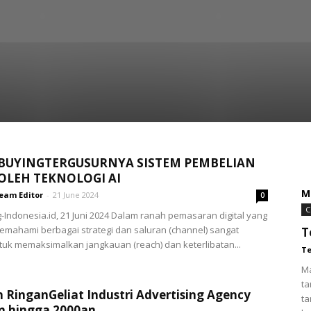
ERKINI
BRAND & RESEARCH
COPY BREAK
COVER
PDATE
FORUM AKADEMIS
IMC
INDUSTRI ADVERTISING
KARIR
OTHERS
QUOTATIONARY
REGIONAL ISSUE
TERKINI
TEST
BUYINGTERGUSURNYA SISTEM PEMBELIAN
OLEH TEKNOLOGI AI
M
eam Editor
-
21 June 2024
0
C
g-Indonesia.id, 21 Juni 2024 Dalam ranah pemasaran digital yang
emahami berbagai strategi dan saluran (channel) sangat
T
tuk memaksimalkan jangkauan (reach) dan keterlibatan...
Te
Ma
ta
 RinganGeliat Industri Advertising Agency
ta
n hingga 2000an