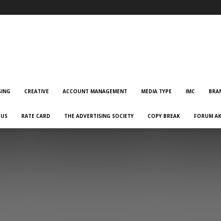
Advertising
SING
CREATIVE
ACCOUNT MANAGEMENT
MEDIA TYPE
IMC
BRA
 US
RATE CARD
THE ADVERTISING SOCIETY
COPY BREAK
FORUM AK