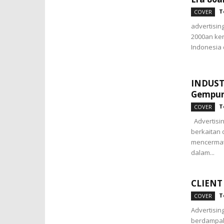
T
COVER
advertising
2000an ke
Indonesia 
INDUST
Gempur
T
COVER
Advertisin
berkaitan 
mencermat
dalam...
CLIENT
T
COVER
Advertisin
berdampak 