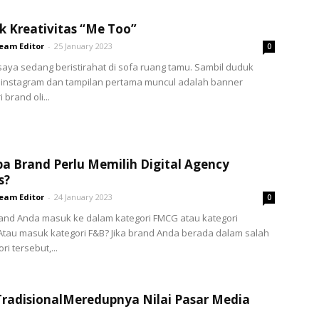
k Kreativitas “Me Too”
eam Editor
-
25 January 2023
0
saya sedang beristirahat di sofa ruang tamu. Sambil duduk
 instagram dan tampilan pertama muncul adalah banner
 brand oli...
 Brand Perlu Memilih Digital Agency
s?
eam Editor
-
24 January 2023
0
and Anda masuk ke dalam kategori FMCG atau kategori
Atau masuk kategori F&B? Jika brand Anda berada dalam salah
ri tersebut,...
radisionalMeredupnya Nilai Pasar Media