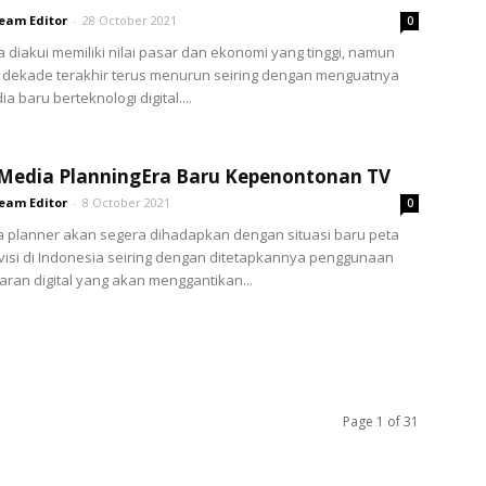
eam Editor
-
28 October 2021
0
 diakui memiliki nilai pasar dan ekonomi yang tinggi, namun
 dekade terakhir terus menurun seiring dengan menguatnya
 baru berteknologi digital....
 Media PlanningEra Baru Kepenontonan TV
eam Editor
-
8 October 2021
0
 planner akan segera dihadapkan dengan situasi baru peta
visi di Indonesia seiring dengan ditetapkannya penggunaan
aran digital yang akan menggantikan...
Page 1 of 31