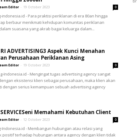
br
eam Editor
-
19 October 2023
0
-indonesia.id - Para praktisi periklanan di era 80an hingga
rap berbaur menikmati kehidupan komunitas periklanan
dalam suasana yang akrab bagai keluarga dalam...
RI ADVERTISING3 Aspek Kunci Menahan
an Perusahaan Periklanan Asing
eam Editor
-
19 October 2023
0
g-Indonesia.id - Mengingat tugas advertising agency sangat
dengan eksistensi klien sebagai perusahaan, maka klien akan
i dengan serius kemampuan sebuah advertising agency
 SERVICESeni Memahami Kebutuhan Client
eam Editor
-
12 October 2023
0
g-Indonesia.id - Membangun hubungan atau relasi yang
positif terhadap hubungan antara agency dengan klien tidak