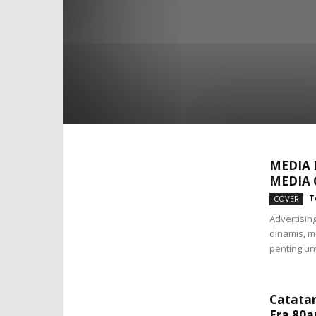
ACCOUNT MANAGEMENT
AD REVIEW
BERITA T
COVER HEADLINE
CREATIVE
ESSAY
EVENT U
MEDIA ADVERTISING
MEDIA TYPE
NEW POST
THE MANAGEMENT
WAWANCARA TOKOH
MEDIA 
MEDIA 
T
COVER
Advertisin
dinamis, m
penting un
Catatan
Era 80a