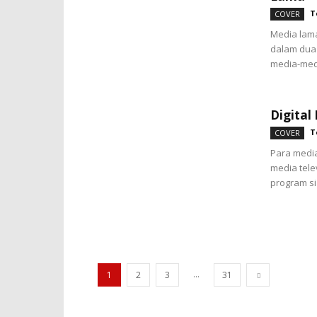
T
COVER
Media lama
dalam dua
media-media
Digital
T
COVER
Para media
media tele
program si
...
1
2
3
31