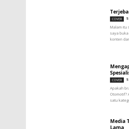
Terjeba
T
COVER
Malam itu 
saya buka
konten dari
Mengapa
Spesiali
T
COVER
Apakah br
Otomotif? 
satu katego
Media T
Lama