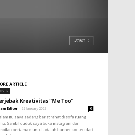
LATEST
ORE ARTICLE
OVER
erjebak Kreativitas “Me Too”
am Editor
-
25 January 2023
0
lam itu saya sedang beristirahat di sofa ruang
mu. Sambil duduk saya buka instagram dan
mpilan pertama muncul adalah banner konten dari